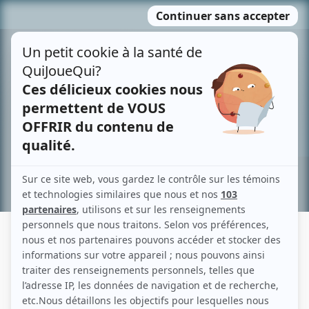
Passer
MENU
au
contenu
Recherche avancée »
SYLVIE COMTOIS
Liens
Fiche de Sylvie Comtois sur Showbizz.net