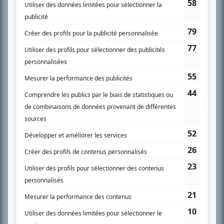
son petit écran. Celui qu’on surnomme parfois «l’encyclopédie de la
télévision» a d’abord oeuvré au magazine TV Hebdo de 1996 à 2001. Sa
spécialité: la télé québécoise. On peut l’entendre régulièrement commenter
l’actualité télévisuelle au 98,5.
En savoir plus »
SUR LE RÉSEAU BIZZ MÉDIA
PLAN DU SITE
Accueil
Liste des oeuvres
Liste des comédiens
Recherche avancée
À propos