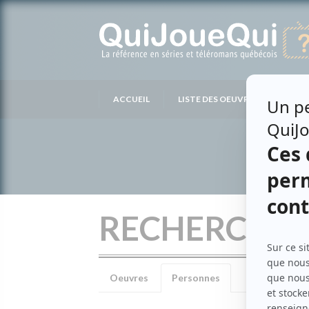
Passer
au
contenu
ACCUEIL
LISTE DES OEUVRES
LIS
RECHERCHE 
Oeuvres
Personnes