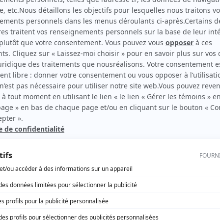
rd Therrien carbure à son petit écran. Celui qu’on surnomme parfois «l’encyclopédie 
1996 à 2001. Sa spécialité: la télé québécoise. On peut l’entendre régulièrement