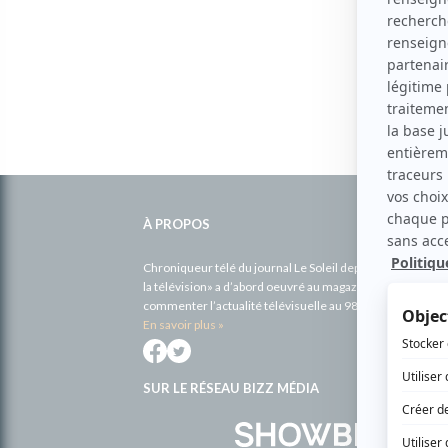
Informations
complémentaires
À PROPOS
Chroniqueur télé du journal Le Soleil depuis 2001, Richa
la télévision» a d’abord oeuvré au magazine TV Hebdo de 
commenter l’actualité télévisuelle au 98,5.
En savoir plus »
SUR LE RÉSEAU BIZZ MÉDIA