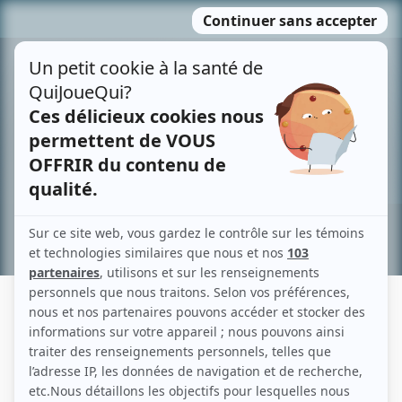
Passer
MENU
au
contenu
Recherche avancée »
VINCENT FAFARD