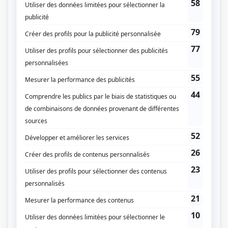
Indéfendable
(
Romain Paré
2025
)
Le temps des chenilles
(
Louis
)
Les yeux fermés
(
Jonathan Forget
)
Mégantic
(
Alex Lebel
)
L'empereur
(
Émile
)
Portrait-robot
(
Cédric Dufour
)
Sans rendez-vous
(
Joël
2024
)
Épidémie
(
Policier
)
Toute la vie
(
Jonathan Marquette
2019
-
2020
)
Victor Lessard
(
Guillaume Lefebvre
)
Trop.
(
Raphaël
2021
)
Béliveau
(
Bobby Rousseau
)
Ruptures
(
Me Simon Turcotte
2018
)
Marche à l'ombre
(
Ami policier
)
Patrice Lemieux 24/7
(
Mathieu
)
Casino
(
Max
)