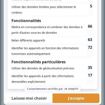
PLAN DU SITE
Accueil
Liste des oeuvres
Liste des comédiens
Recherche avancée
À propos
Nous contacter
Termes et conditions
Politique de confidentialité
Gestion du consentement
© BIZZ Média