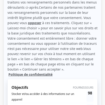
(Source: Happy Geeks Média / Annie Diotte)
Liens
Fiche de Vincent Fafard sur Showbizz.net
Personnages
Dumas
(
Charles Desnoyers
2025
)