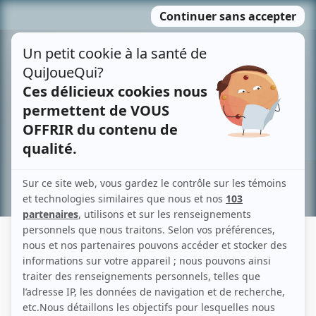
Passer
MENU
au
contenu
Recherche avancée »
SERGE COURTEMANCHE
Liens
Fiche de Serge Courtemanche sur Showbizz.net