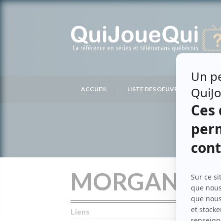
Passer
au
contenu
ACCUEIL
LISTE DES OEUVRES
LIS
MORGAN FRE
Liens