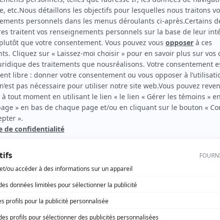
Le dernier chapitre : La vengeance
(
Jonathan Durelle
)
Le dernier chapitre
(
Jonathan Durelle
)
rd Therrien carbure à son petit écran. Celui qu’on surnomme parfois «l’encyclopédie 
1996 à 2001. Sa spécialité: la télé québécoise. On peut l’entendre régulièrement