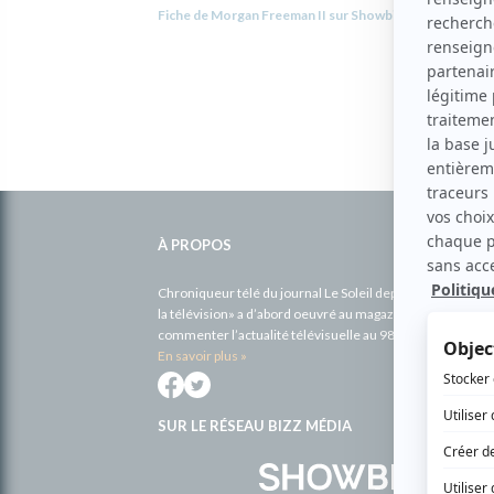
Fiche de Morgan Freeman II sur Showbizz.net
Informations
complémentaires
À PROPOS
Chroniqueur télé du journal Le Soleil depuis 2001, Richa
la télévision» a d’abord oeuvré au magazine TV Hebdo de 
commenter l’actualité télévisuelle au 98,5.
En savoir plus »
SUR LE RÉSEAU BIZZ MÉDIA