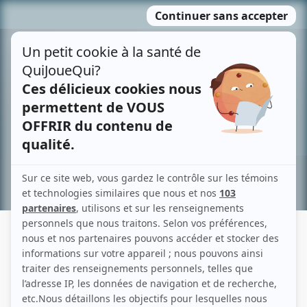
Passer
MENU
au
contenu
Recherche avancée »
MEGGIE PROULX-LAPIERRE
Liens
Fiche de Meggie Proulx-Lapierre sur Showbizz.net