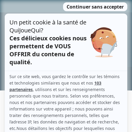
Passer
MENU
au
contenu
Recherche avancée »
JEAN-PHILIPPE COLLIN
Liens
Fiche de Jean-Philippe Collin sur Showbizz.net