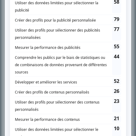
l’actualité télévisuelle au 98,5.
En savoir plus »
SUR LE RÉSEAU BIZZ MÉDIA
PLAN DU SITE
Accueil
Liste des oeuvres
Liste des comédiens
Recherche avancée
À propos
Nous contacter
Termes et conditions