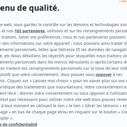
Indéfendable
(
Journaliste
2026
)
Plan B II
(
Coanimatrice
)