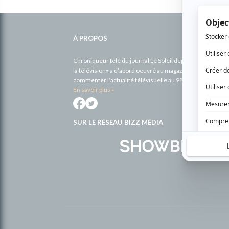
Informations
complémentaires
À PROPOS
Chroniqueur télé du journal Le Soleil depuis 2001, Richa
la télévision» a d’abord oeuvré au magazine TV Hebdo de 
commenter l’actualité télévisuelle au 98,5.
En savoir plus »
SUR LE RÉSEAU BIZZ MÉDIA