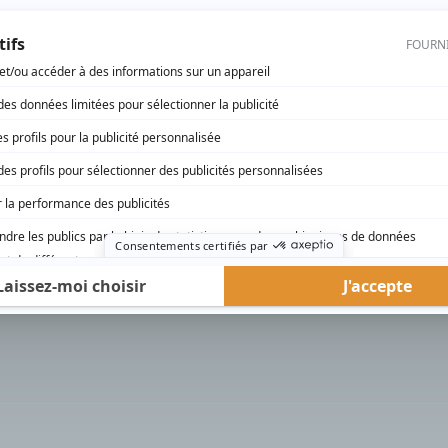
rd Therrien carbure à son petit écran. Celui qu’on surnomme parfois «l’encyclopédie 
1996 à 2001. Sa spécialité: la télé québécoise. On peut l’entendre régulièrement