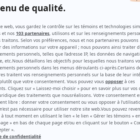
Indéfendable
(
Nathalie Guillotte
2025
)
Un sur 2
(
Nathalie Demers
)
Annie et ses hommes
(
Angela Cuffaro
)
Music Hall
(
Roselyne Poitras
)
Virginie
(
Patricia Gagnon
)