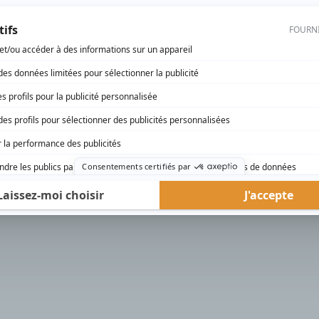
rd Therrien carbure à son petit écran. Celui qu’on surnomme parfois «l’encyclopédie 
1996 à 2001. Sa spécialité: la télé québécoise. On peut l’entendre régulièrement