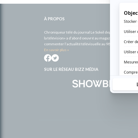
Informations
complémentaires
À PROPOS
Chroniqueur télé du journal Le Soleil depuis 2001, Richa
la télévision» a d’abord oeuvré au magazine TV Hebdo de 
commenter l’actualité télévisuelle au 98,5.
En savoir plus »
SUR LE RÉSEAU BIZZ MÉDIA