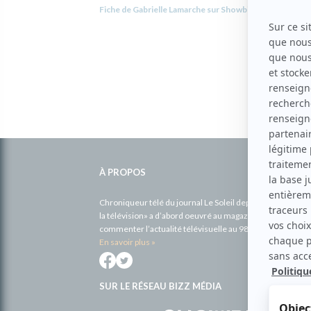
Fiche de Gabrielle Lamarche sur Showbizz.net
Informations
complémentaires
À PROPOS
Chroniqueur télé du journal Le Soleil depuis 2001, Richa
la télévision» a d’abord oeuvré au magazine TV Hebdo de 
commenter l’actualité télévisuelle au 98,5.
En savoir plus »
SUR LE RÉSEAU BIZZ MÉDIA