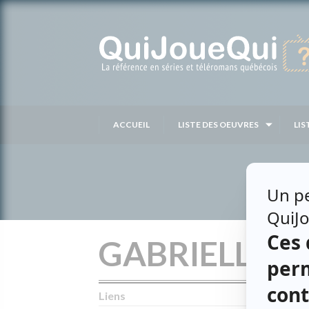
Passer
au
contenu
ACCUEIL
LISTE DES OEUVRES
LIS
GABRIELLE 
Liens