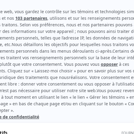
Indéfendable
(
Sophie Lavigne
2026
)
La vie compliquée de Léa Olivier
(
Géraldine
)
L'Échappée
(
Anaïs Dubé-Racine
)
rd Therrien carbure à son petit écran. Celui qu’on surnomme parfois «l’encyclopédie 
1996 à 2001. Sa spécialité: la télé québécoise. On peut l’entendre régulièrement