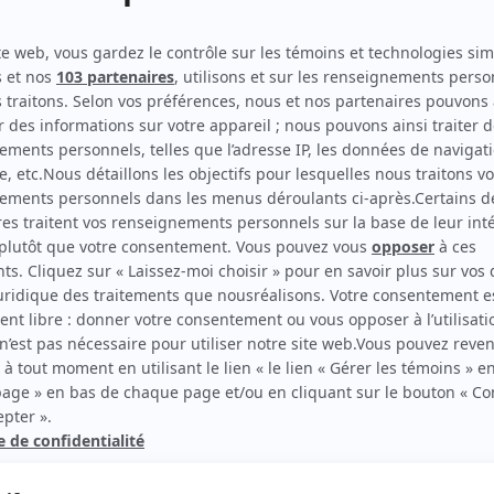
District 31
(
Joe Bocassini
2019
)
Le dernier chapitre : La vengeance
(
Pietro Giacalone
)
Le dernier chapitre
(
Pietro Giacalone
)
Virginie
(
Padre Dio
)
Omertà, La loi du silence
(
Serge Déry
)
rd Therrien carbure à son petit écran. Celui qu’on surnomme parfois «l’encyclopédie 
1996 à 2001. Sa spécialité: la télé québécoise. On peut l’entendre régulièrement