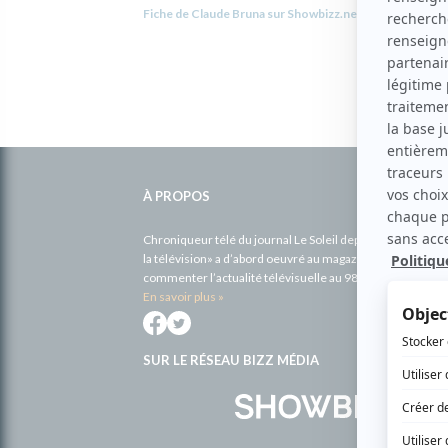
Fiche de Claude Bruna sur Showbizz.net
Informations
complémentaires
À PROPOS
Chroniqueur télé du journal Le Soleil depuis 2001, Richa
la télévision» a d’abord oeuvré au magazine TV Hebdo de 
commenter l’actualité télévisuelle au 98,5.
En savoir plus »
SUR LE RÉSEAU BIZZ MÉDIA