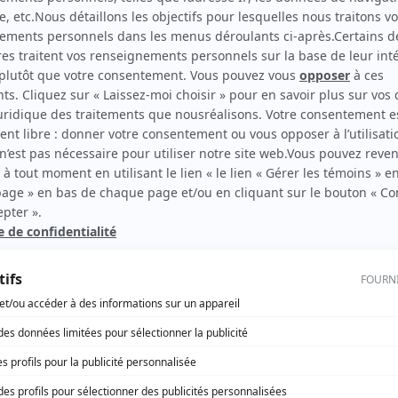
L'or et le papier
(
Éliot Bernati
)
rd Therrien carbure à son petit écran. Celui qu’on surnomme parfois «l’encyclopédie 
1996 à 2001. Sa spécialité: la télé québécoise. On peut l’entendre régulièrement