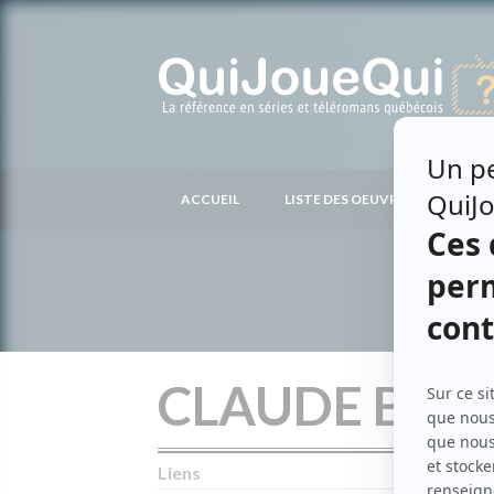
Passer
au
contenu
ACCUEIL
LISTE DES OEUVRES
LIS
CLAUDE BRU
Liens