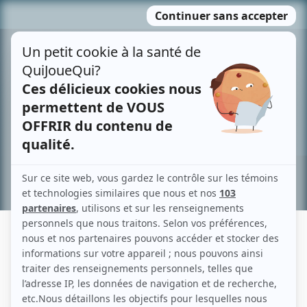
Passer
MENU
au
contenu
Recherche avancée »
CATHERINE LEPRINCE
Liens
Fiche de Catherine Leprince sur Showbizz.net