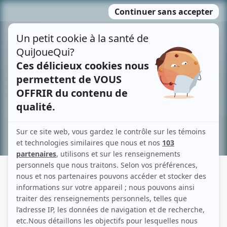
Passer
MENU
au
contenu
Recherche avancée »
CAMILLE GIGUÈRE-CÔTÉ
Liens
Fiche de Camille Giguère-Côté sur Showbizz.net