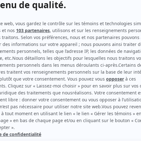
Indéfendable
(
Maurice Corriveau
2026
)
Alertes
(
Grande Mitaine
2025
)
Groupe de soutien
(
Client du bar
)
Saint-Jean-du-Lac
(
M. Barette
)
Sans rendez-vous
(
Client saoul
2024
-
)
Le bonheur
(
Itinérant saoul
2024
)
Entre deux draps
(
Stéphane
2022
)
En tout cas
(
Professeur de thaï-chi
2019
)
Trop.
(
Itinérant
)
Les jeunes loups
(
Itinérant
)
Les Bougon, c'est aussi ça la vie!
(
Concierge
)