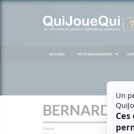
Passer
au
contenu
ACCUEIL
LISTE DES OEUVRES
LIS
BERNARD AR
Liens