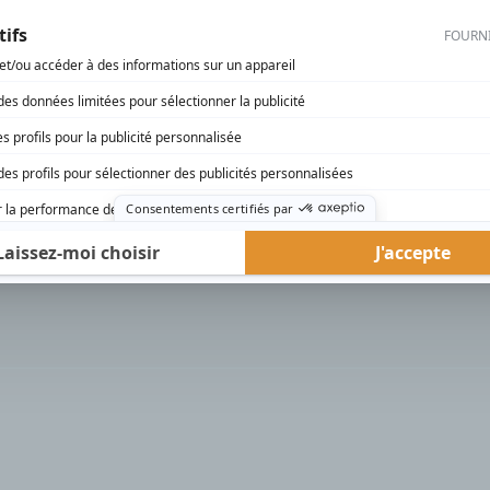
rd Therrien carbure à son petit écran. Celui qu’on surnomme parfois «l’encyclopédie 
1996 à 2001. Sa spécialité: la télé québécoise. On peut l’entendre régulièrement