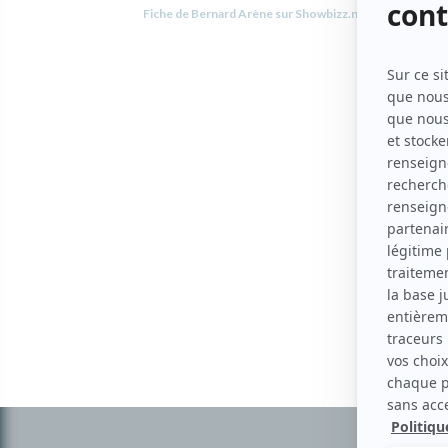
Fiche de Bernard Arène sur Showbizz.net
Informations
complémentaires