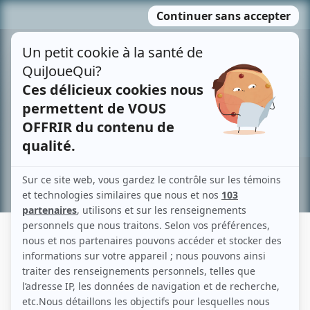
Passer
MENU
au
contenu
Recherche avancée »
ANTOINE BEAULIEU
Liens
Fiche de Antoine Beaulieu sur Showbizz.net