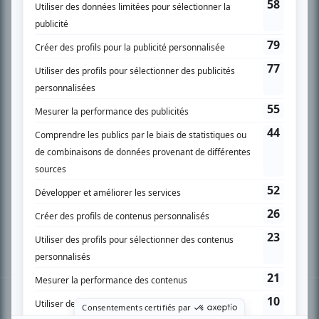
PLAN DU SITE
Accueil
Liste des oeuvres
Liste des comédiens
Recherche avancée
À propos
Nous contacter
Termes et conditions
Politique de confidentialité
Gestion du consentement