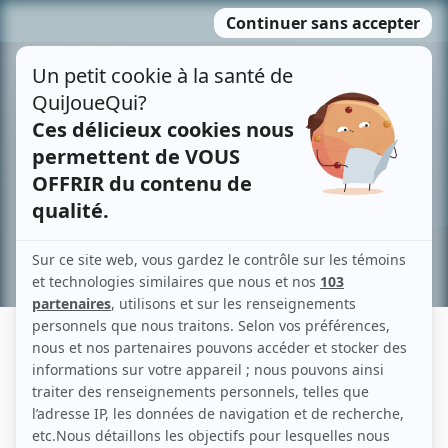
Passer
MENU
au
contenu
Recherche avancée »
THE STICKY
Fiche détaillée
Liste des épisodes