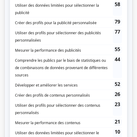
Jeu télévisé
Animation
Véronique Cloutier
Capitaines
Elyse Marquis
Alex Perron
Joueurs
Debbie Lynch-White
Julie Ringuette
Mélissa Bédard
Hélène Bourgeois Leclerc
Félix-Antoine Tremblay
Sam Breton
Patrice Bélanger
Mona de Grenoble