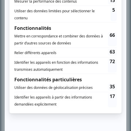
Chroniqueur télé du journal Le Soleil depuis 2001, Richard Therrien carbure à
son petit écran. Celui qu’on surnomme parfois «l’encyclopédie de la
télévision» a d’abord oeuvré au magazine TV Hebdo de 1996 à 2001. Sa
spécialité: la télé québécoise. On peut l’entendre régulièrement commenter
l’actualité télévisuelle au 98,5.
En savoir plus »
SUR LE RÉSEAU BIZZ MÉDIA
PLAN DU SITE
Accueil
Liste des oeuvres
Liste des comédiens