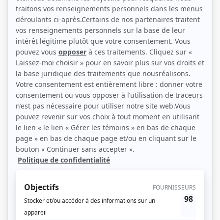
Véronique Cloutier (Source: Radio-Canada)
Description sommaire de l'histoire
La fureur
, c’est un rendez-vous festif, un prétexte pour chanter en chœur les
refrains que l’on connaît par cœur et pour évoquer une multitude de succès
d’ici et d’ailleurs, d’hier et d’aujourd’hui. C’est un formidable plateau
rassembleur, un classique qui respire le bonheur !
(Fourni par la production)
Liens
Fiche de
Spécial La fureur
sur Showbizz.net
Genre