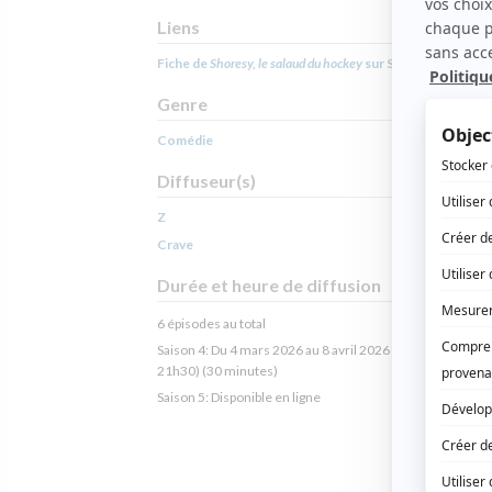
Liens
Fiche de
Shoresy, le salaud du hockey
sur Showbizz.net
Genre
Comédie
Diffuseur(s)
Z
Crave
Durée et heure de diffusion
6 épisodes au total
Saison 4: Du 4 mars 2026 au 8 avril 2026 (chaque mercred
21h30) (30 minutes)
Saison 5: Disponible en ligne