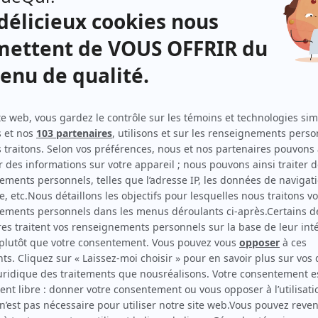
Distribution
Jared Keeso
(
)
temps