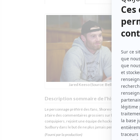
Jared Keeso (Source: Bell Média)
Description sommaire de l'histoire
Le personnage préféré des fans, Shoresy, qui passe son 
à faire des commentaires grossiers sur les mères de ses
coéquipiers, rejoint une équipe de hockey senior AAA à
Sudbury dans le but de ne plus jamais perdre.
(Fourni par la production)