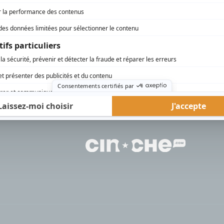
rd Therrien carbure à son petit écran. Celui qu’on surnomme parfois «l’encyclopédie 
1996 à 2001. Sa spécialité: la télé québécoise. On peut l’entendre régulièrement