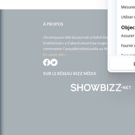
Informations
complémentaires
À PROPOS
Chroniqueur télé du journal Le Soleil depuis 2001, Richa
la télévision» a d’abord oeuvré au magazine TV Hebdo de 
commenter l’actualité télévisuelle au 98,5.
En savoir plus »
SUR LE RÉSEAU BIZZ MÉDIA