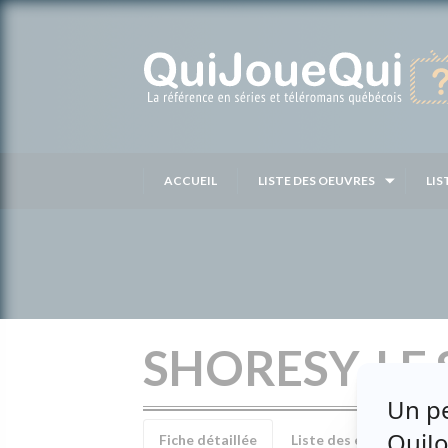
Passer
au
contenu
ACCUEIL
LISTE DES OEUVRES
LIS
SHORESY, LE
Fiche détaillée
Liste des épisodes