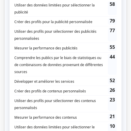
trop tard.
(Fourni par la production)
Liens
Fiche de
Rouge forêt
sur Showbizz.net
Genre
Série
Réalisation
Charles Grenier
Scénarisation
Pascale Bilodeau
Jean-Philippe Cauchon
Yannick Éthier
Alexandre Gauthier
Stéphanie Labbé
Marie-Frédérique Laberge-Milot