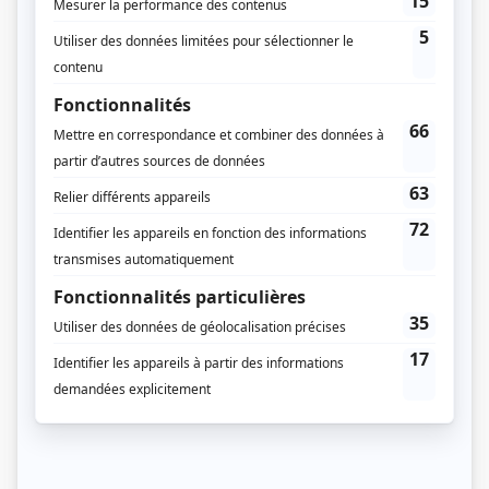
Diffuseur(s)
Télé-Québec
Durée et heure de diffusion
20 épisodes au total
Saison 1: Du 1er mars 2025 au 9 mars 2025 (du dimanche au samedi, 11h00)
(30 minutes)
Distribution
Jade Bergeron
(
Billi
2025
-
)
Loïc Bouffard
(
Antoine
2025
-
)
Florence Boulé-Moineau
(
Florence
2025
-
)
Jade Brind'Amour
(
Mathilde
2025
-
)
Yasser Essoulimani
(
Sammy
2025
-
)
Evelyne Laferrière
(
Zoé
2025
-
)
Alicia Phommasak
(
Charlotte
2025
-
)