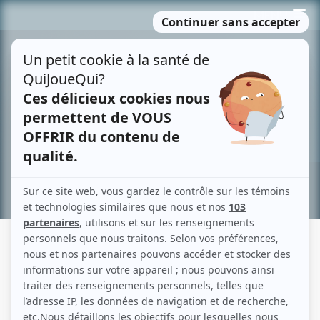
Passer
MENU
au
contenu
Recherche avancée »
ROUGE FORÊT
Fiche détaillée
Liste des épisodes