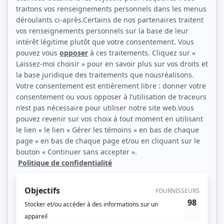
Florence Boulé-Moineau, Jade Bergeron, Jade Brind'Amour, Alicia
Phommasak, Édouard Tremblay-Grenier, Loïc Bouffard (Source: Télé-
Québec)
Description sommaire de l'histoire
Quand leur autobus scolaire tombe en panne et que le chauffeur disparaît, une
bande de jeunes est forcée de passer la nuit en pleine forêt. Les jours passent,
mais aucun secours ne leur vient en aide. Ils doivent donc s’organiser
rapidement, telle une microsociété, afin de trouver un refuge, de l’eau et de la
nourriture. Alors qu’ils souhaitent rentrer chez eux aussitôt que possible,
plusieurs phénomènes étranges se produisent. S’ils souhaitent retrouver les
leurs, ils devront percer le mystère de cette forêt, et cela avant qu’il ne soit