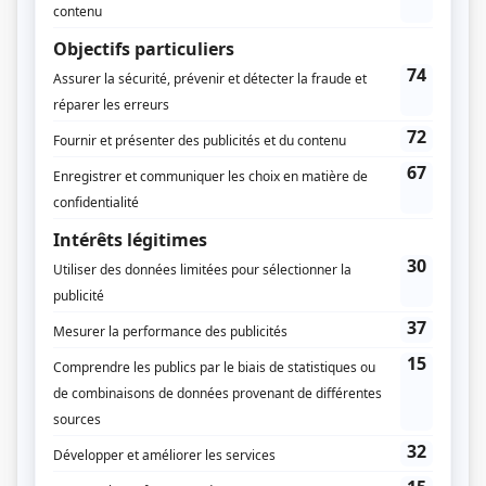
Marie-Hélène Lapierre
Erika Mathieu
Production
Annie Bourdeau
Production exécutive
Raphaëlle Huysmans
Philippe Lamarre
Production déléguée
Gabrielle Fortier
Production au contenu
Alexandre Gauthier
Compagnie de production
Urbania