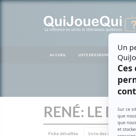
Passer
au
contenu
ACCUEIL
LISTE DES OEUVRES
LIS
RENÉ: LE DES
Fiche détaillée
Liste des épisodes