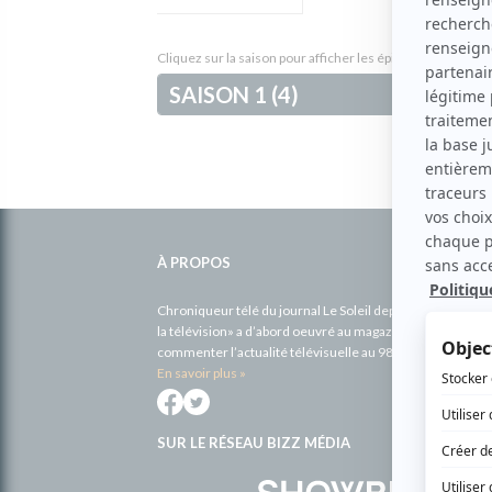
Cliquez sur la saison pour afficher les épisodes et leur de
SAISON 1 (4)
Informations
complémentaires
À PROPOS
Chroniqueur télé du journal Le Soleil depuis 2001, Richa
la télévision» a d’abord oeuvré au magazine TV Hebdo de 
commenter l’actualité télévisuelle au 98,5.
En savoir plus »
SUR LE RÉSEAU BIZZ MÉDIA