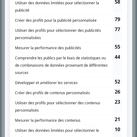
PLAN DU SITE
Accueil
Liste des oeuvres
Liste des comédiens
Recherche avancée
À propos
Nous contacter
Termes et conditions
Politique de confidentialité
Gestion du consentement