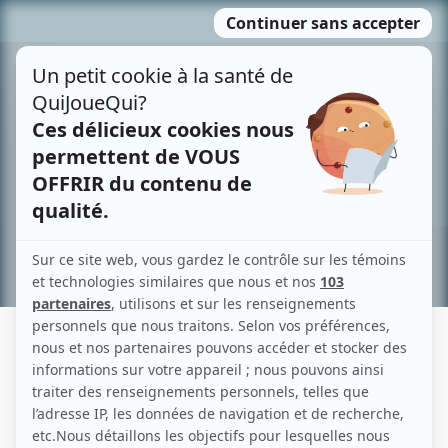
Passer
MENU
au
contenu
Recherche avancée »
NOUS
Fiche détaillée
Liste des épisodes