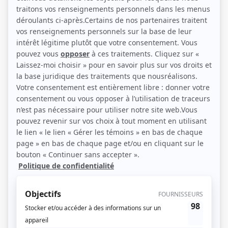
Stéphane Fallu (Source: Casa)
Description sommaire de l'histoire
Les voyeurs du soir
, c'est un club sélect de personnalités, dont l'identité sera
dévoilée prochainement, qui partagent toutes la même passion : zieuter dans
les maisons en marchant tard le soir. Le temps d'une nuit, deux de ses
membres partent sur le terrain pour assouvir leur petit côté voyeur... tout à fait
assumé! Dans le cadre de l'émission, ils auront enfin la chance d'entrer dans
des demeures intrigantes afin de découvrir si l'intérieur correspond bel et
bien à ce qu'ils s'étaient imaginé de l'extérieur. Avant de lever du soleil, ils
devront élire la maison qui les aura le plus surpris.