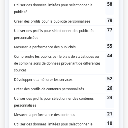
(Fourni par la production)
Liens
Fiche de
Les voyeurs du soir
sur Showbizz.net
Genre
Jeu télévisé
Animation
Stéphane Fallu
Invité.e.s
Guy Jodoin
Brigitte Lafleur
Alex Perron
Cathy Gauthier
Lydia Bouchard
Véronique Claveau