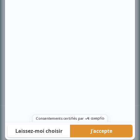
PLAN DU SITE
Accueil
Liste des oeuvres
Liste des comédiens
Recherche avancée
À propos
Nous contacter
Termes et conditions
Politique de confidentialité
Gestion du consentement
© BIZZ Média