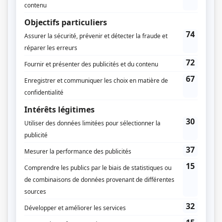
Mitsou Gélinas
Anne-Marie Cadieux
Patricia Paquin
Pascal Morrissette
Compagnie de production
Productions Déferlantes
Québecor Contenu
Diffuseur(s)
CASA
Durée et heure de diffusion
10 épisodes au total
Saison 1: Du 6 novembre 2025 au 22 janvier 2026 (chaque jeudi, 21h00)
Saison 2: À partir du 12 novembre 2026 à 21h00
(60 minutes)
(Saison 2
annoncée, 21h00) (60 minutes)