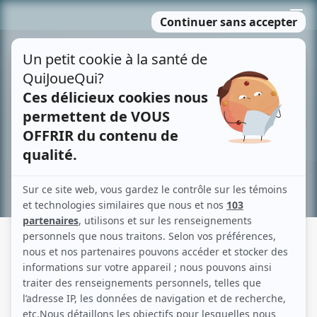
Passer
MENU
au
contenu
Recherche avancée »
LES VOYEURS DU SOIR
Fiche détaillée
Liste des épisodes