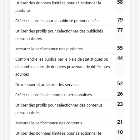
Scénarisation
Kathryne Lamontagne
Marie-Pierre Duval
Mélissa Beaudet
Compagnie de production
Productions Déferlantes
Québecor Contenu
Diffuseur(s)
Illico+
Dates de diffusion
Depuis le 25 septembre 2025
Durée et heure de diffusion
Saison 1: