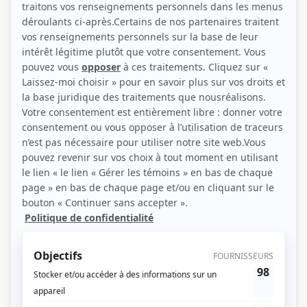
Le prince charmant n'existe pas plonge les téléspectateurs dans l'histoire du
fraudeur Serge Rivard, un séducteur qui promettait monts et merveilles à ses
conquêtes avant de les dépouiller. Kathryne Lamontagne, dont la quête est à la
fois journalistique et personnelle, donne la parole aux victimes. Avec courage,
ces femmes témoignent à visage découvert de leurs expériences tragiques :
des promesses de carrosses dorés à la désillusion totale, certaines d'entre
elles ont même frôlé la catastrophe.
(Fourni par la production)
Liens
Fiche de
Le prince charmant n'existe pas
sur Showbizz.net
Genre
Documentaire
Animation
Kathryne Lamontagne
Réalisation
Mélissa Beaudet