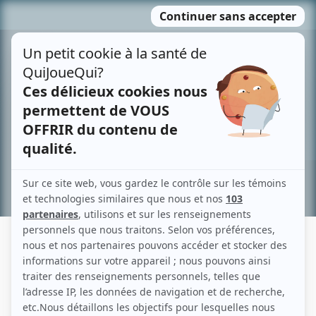
Passer
MENU
au
contenu
Recherche avancée »
LE PRINCE CHARMANT N'EXISTE
PAS
Description sommaire de l'histoire