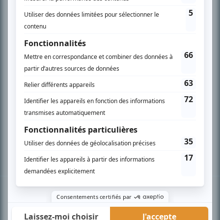
PLAN DU SITE
Accueil
Liste des oeuvres
Liste des comédiens
Recherche avancée
À propos
Nous contacter
Termes et conditions
Politique de confidentialité
Gestion du consentement