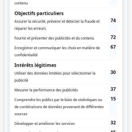
Dates de diffusion
Le 10 octobre 1976
Durée et heure de diffusion
1 épisode au total
Saison 1: Du 10 octobre 1976 au 10 octobre 1976 (le dimanche, 20h30) (140
minutes)
Distribution
Denyse Chartier
(
Pensée
)
Charlotte Boisjoli
(
Sichel
)
Jean-Louis Roux
(
Coûfontaine
)
Marcel Girard
(
Orian
)
Gilles Renaud
(
Orso
)
Monique Mercure
(
Lady U
)
Septimiu Sever
(
Prince Wronsky
)