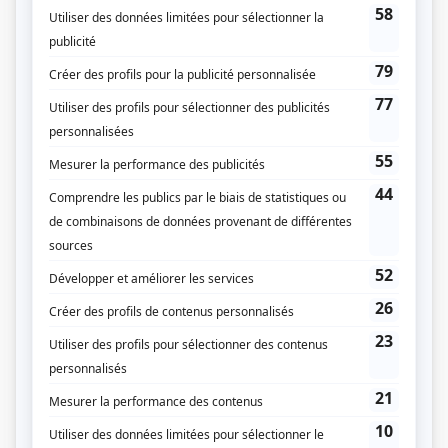
l'appel de Pensée, Orian remet son destin entre les mains de son père, le
pape.
(Fourni par la production)
Liens
Fiche de
Le père humilié
sur Showbizz.net
Genre
Téléthéâtre ou dramatique
Réalisation
Jean Faucher
Textes
Paul Claudel
Diffuseur(s)
Radio-Canada