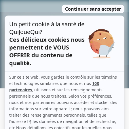
Passer
MENU
au
contenu
Recherche avancée »
LE PÈRE HUMILIÉ
Fiche détaillée
Liste des épisodes