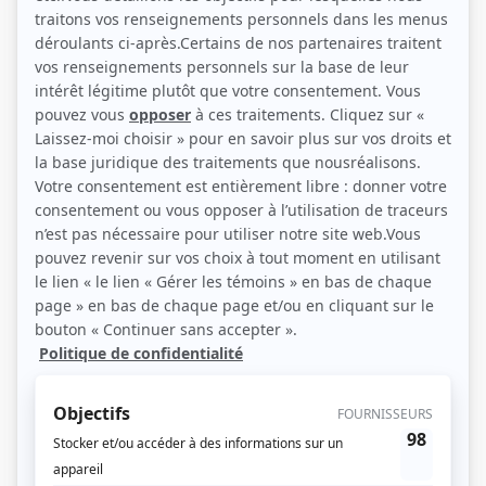
Denyse Chartier, Charlotte Boisjoli, Septimiu Sever (Source: Ici Radio-
Canada)
Description sommaire de l'histoire
À Rome, vers 1870, le prince Wronski donne un bal costumé. Orian, qui se
destine à la voca­tion religieuse, désire parler à Pensée en faveur de son frère
Orso, amoureux de la jeune fil­le qui est aveugle. Tiraillé entre sa vocation et