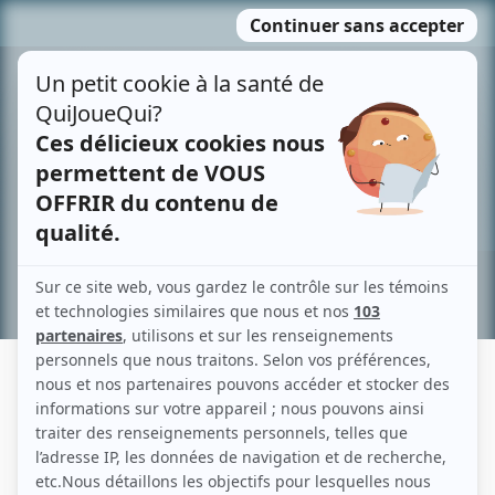
Passer
MENU
au
contenu
Recherche avancée »
LA MÉDIATRICE
Fiche détaillée
Liste des épisodes