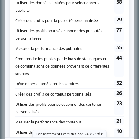
PLAN DU SITE
Accueil
Liste des oeuvres
Liste des comédiens
Recherche avancée
À propos
Nous contacter
Termes et conditions
Politique de confidentialité
Gestion du consentement