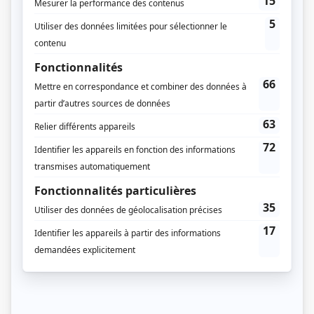
Jean-Pierre Bergeron
(
Pierre
)
Guy Jodoin
(
Paul
)
Fayolle Jean
(
Jean
)
Karina Aktouf
(
Aïcha
)
Distribution secondaire
Iani Bédard
(
Max
)
Sam-Éloi Girard
(
Ali
)
Reda Guerinik
(
Ignacio
)
Ahmad Hamdan
(
Mehdi
)
Claire Jacques
(
Monique
)
Dounia Ouirzane
(
Érika
)
Louise Portal
(
Hélène
)
Jacob Whiteduck-Lavoie
(
Dave
)