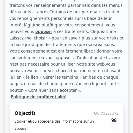
Guy Jodoin, Jean-Pierre Bergeron, Fayolle Jean (Source: Félix Simard-
Tanguay)
Description sommaire de l'histoire
Pierre, Paul et Jean, trois religieux, décident de se détacher de l'Église et de
réorienter leur vie. Sans argent ni projet d'avenir, ils trouvent refuge chez
Aïcha, une amie de jeunesse de Paul. Alors qu'ils essaient de naviguer dans le
monde moderne, leur passé religieux et leur foi ébranlée continuent de les