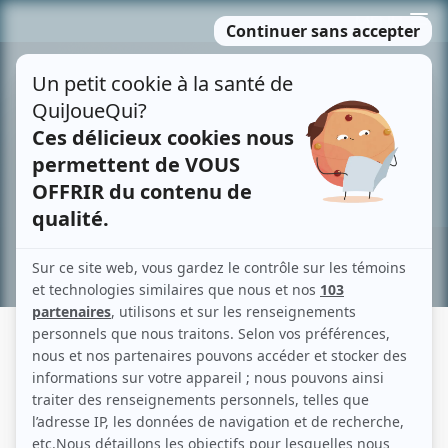
Passer
MENU
au
contenu
Recherche avancée »
LA DERNIÈRE COMMUNION
Fiche détaillée
Liste des épisodes