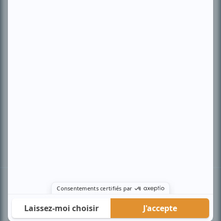
PLAN DU SITE
Accueil
Liste des oeuvres
Liste des comédiens
Recherche avancée
À propos
Nous contacter
Termes et conditions
Politique de confidentialité
Gestion du consentement
© BIZZ Média