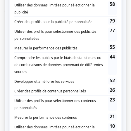
mettre à l'épreuve. Au gré de leurs mésaventures sur ce chemin de croix, ce
qui leur apparaissait comme une fin imminente s'avère être la rédemption
tant attendue.
(Fourni par la production)
Liens
Fiche de
La dernière communion
sur Showbizz.net
Genre
Comédie
Réalisation
Eli Jean Tahchi
Production
Marina Khoury
Béatrice Moukhaiber
Textes
Myriam Farsaoui