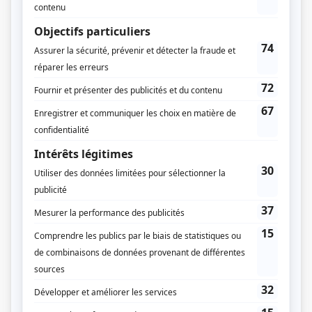
Eli Jean Tahchi
Production exécutive
Martin Henri
Compagnie de production
Romeo & Fils
Diffuseur(s)
Télé-Québec
Durée et heure de diffusion
7 épisodes au total
Saison 1: Du 4 septembre 2025 au 16 octobre 2025 (chaque jeudi, 22h00) (30
minutes)
Distribution principale