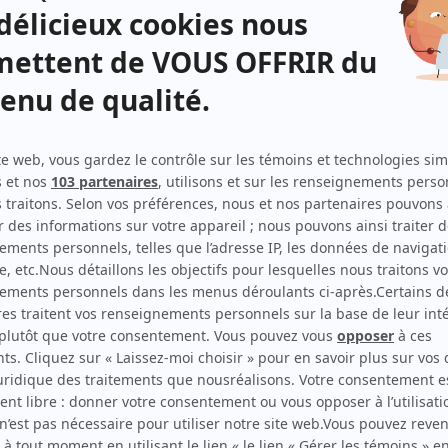
t la
ues
tes