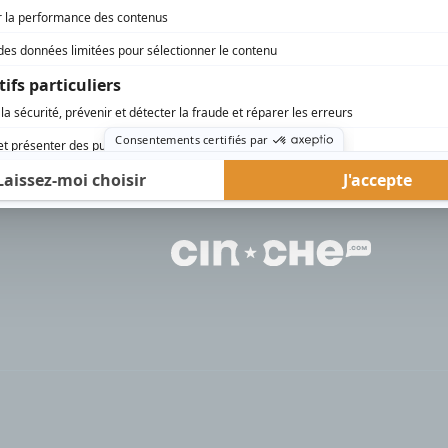
rd Therrien carbure à son petit écran. Celui qu’on surnomme parfois «l’encyclopédie 
1996 à 2001. Sa spécialité: la télé québécoise. On peut l’entendre régulièrement