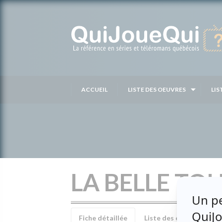
Passer
au
contenu
ACCUEIL
LISTE DES OEUVRES
LIS
LA BELLE TO
Fiche détaillée
Liste des épisodes