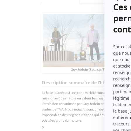
Guy Jodoin (Source: TVA)
Description sommaire de l'histoire
La belle tournée
est un grand variété musical et culturel don
mission est de mettre en valeur les régions du Québec.
L’émission est animée par Guy Jodoin et diffusée sur les
ondes de TVA. Nous nous faisons un devoir d’offrir des v
imprenables des régions visitées qui deviennent des car
postales grandeur nature.
()