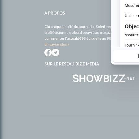
Informations
complémentaires
À PROPOS
Chroniqueur télé du journal Le Soleil depuis 2001, Richa
la télévision» a d’abord oeuvré au magazine TV Hebdo de 
commenter l’actualité télévisuelle au 98,5.
En savoir plus »
SUR LE RÉSEAU BIZZ MÉDIA