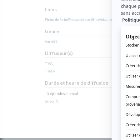
Liens
Fiche de
La belle tournée
sur Showbizz.net
Genre
Variété
Diffuseur(s)
TVA
TVA+
Durée et heure de diffusion
13 épisodes au total
Saison 3: