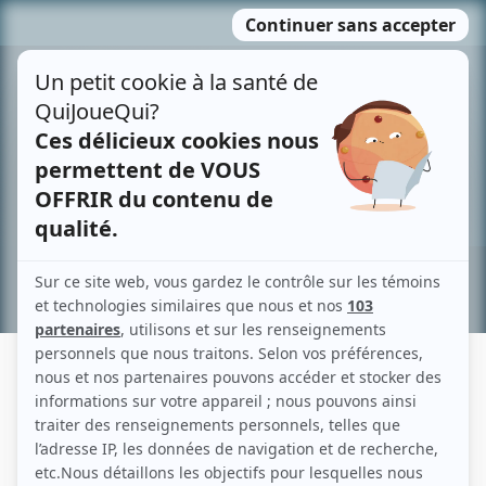
Passer
MENU
au
contenu
Recherche avancée »
EN RÉSIDENCE
Fiche détaillée
Liste des épisodes