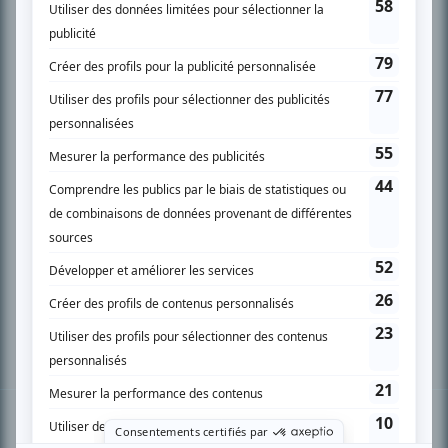
PLAN DU SITE
Accueil
Liste des oeuvres
Liste des comédiens
Recherche avancée
À propos
Nous contacter
Termes et conditions
Politique de confidentialité
Gestion du consentement