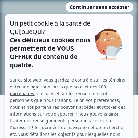
Passer
MENU
au
contenu
Recherche avancée »
DÉFENSE D'ENTRER!
Fiche détaillée
Liste des épisodes