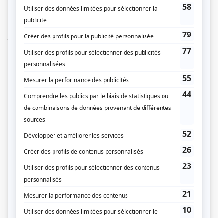
plus hautes sphères dans leur discipline respective. Encore actifs ou retraités,
ils aborderont les coulisses fascinantes du sport professionnel. Les
téléspectateurs apprendront assurément à les découvrir sous un nouveau
jour!
(Fourni par la production)
Liens
Fiche de
Dans le feu de l'action
sur Showbizz.net
Genre
Grande entrevue
Animation
Jean-Charles Lajoie
Réalisation
Maxime Rivet
Chefs