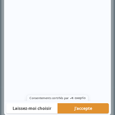
PLAN DU SITE
Accueil
Liste des oeuvres
Liste des comédiens
Recherche avancée
À propos
Nous contacter
Termes et conditions
Politique de confidentialité
Gestion du consentement
© BIZZ Média