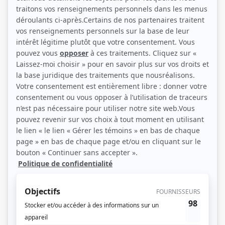
Jean-Charles Lajoie (Source: Québecor)
Description sommaire de l'histoire
Reçu par Jean-Charles Lajoie dans son magnifique domaine de Shefford, un
athlète professionnel cuisinera sa recette fétiche sous la supervision d'un
chef reconnu. Le but? Sublimer la recette de l'invité grâce au talent et à
l'expertise de l'un des cinq chefs les plus réputés du Québec. Chaque
émission se terminera à table pour déguster la nouvelle version de la recette,
sur la terrasse devant le coucher de soleil ou autour de la piscine, avec les
proches de l'athlète. Qu'ils proviennent du monde du hockey, du football, de la
boxe, de la MMA, du soccer ou autre, les athlètes invités ont tous atteint les