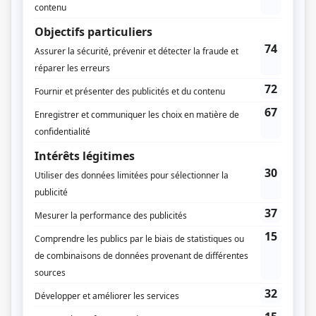
Normand Laprise
Charles-Antoine Crête
Martin Picard
Louis-François Marcotte
Martin Juneau
Compagnie de production
N12 Productions
Québecor Contenu
Diffuseur(s)
Zeste
TVA
Durée et heure de diffusion
11 épisodes au total
Saison 1: Du 24 avril 2025 au 26 juin 2025 (chaque jeudi, 20h30) (30 minutes)