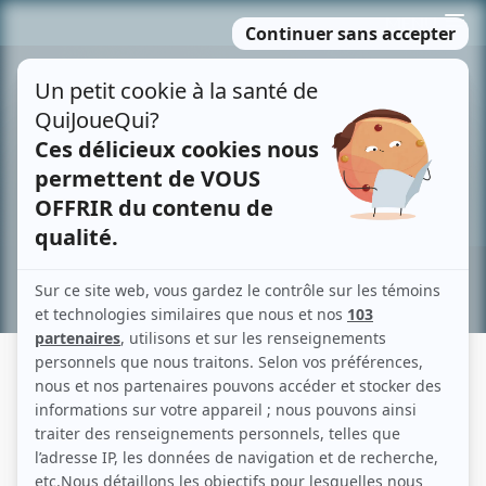
Passer
MENU
au
contenu
Recherche avancée »
DANS LE FEU DE L'ACTION
Fiche détaillée
Liste des épisodes