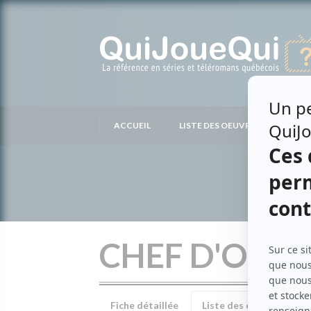
Passer
au
contenu
ACCUEIL
LISTE DES OEUVRES
LIS
CHEF D'ORC
Fiche détaillée
Liste des épisodes