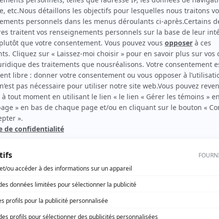
scription.
rd Therrien carbure à son petit écran. Celui qu’on surnomme parfois «l’encyclopédie 
1996 à 2001. Sa spécialité: la télé québécoise. On peut l’entendre régulièrement