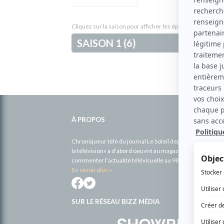
Cliquez sur la saison pour afficher les épisodes et leur de
SAISON 1 (6)
Informations
complémentaires
À PROPOS
Chroniqueur télé du journal Le Soleil depuis 2001, Richa
la télévision» a d’abord oeuvré au magazine TV Hebdo de 
commenter l’actualité télévisuelle au 98,5.
En savoir plus »
SUR LE RÉSEAU BIZZ MÉDIA