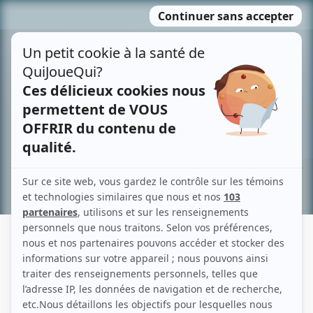
Passer
MENU
au
contenu
Recherche avancée »
ÇA C'EST DRÔLE!
Fiche détaillée
Liste des épisodes