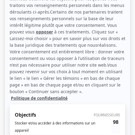
«
1
2
3
4
5
6
7
8
9
10
16
17
»
Page 3 de 17, 252 résultat(s)
Les Hardings
Ils portent tous les trois le même nom: Thomas Harding. En apparence,
voilà tout ce qu’ont en commun un cheminot québécois, un chercheur
néo-zélandais et un assureur américain spécialisé dans les compagnies
pétrolières. Jusqu’au 6 juillet 2013. Cette nuit-là, un train chargé de 10
000 tonnes de p...
Consulter
La face cachée de la Lune
Fin des années 50: Soviétiques et Américains sont lancés dans une
course folle pour la conquête de la Lune. Quarante ans plus tard,
Philippe et André, deux frères à des années-lumière l’un de l’autre, sont