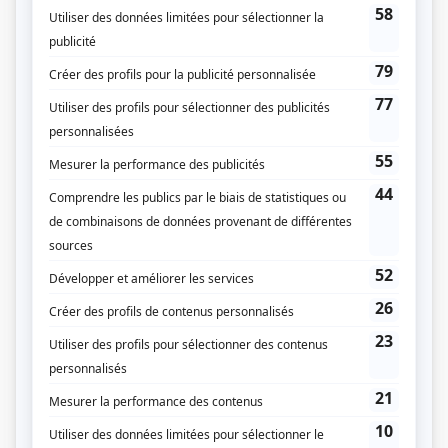
forcés de reprendre contact à la suite du décès de leur mère. Doctorant
de 42 ans, passionn...
Consulter
Les mutants
Léo et Tom sont parachutés chez leur grand-père Zoubi. Une amitié
grandit entre Léo le citadin aux troubles anxieux, Zoé l'hyperactive qui a
un trouble de l'attention, et le jeune Marcus atteint du syndrome
d'Asperger. Fort d'une grande détermination, le trio s'impose
l'ambitieux défi de sauver u...
Consulter
Le 422
La légende veut que les propriétaires du 422, rue Sauvé soient partis à la
recherche de leur fille disparue sans jamais revenir. À la suite d’une
incursion dans cette maison abandonnée, cinq jeunes disparaissent