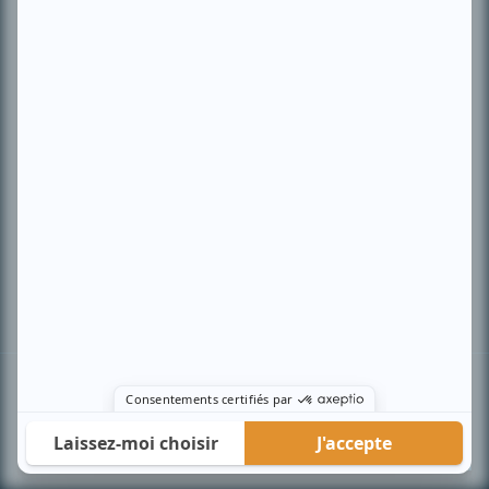
PLAN DU SITE
Accueil
Liste des oeuvres
Liste des comédiens
Recherche avancée
À propos
Nous contacter
Termes et conditions
Politique de confidentialité
Gestion du consentement
© BIZZ Média