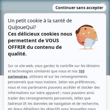
Passer
MENU
au
contenu
Recherche avancée »
DIFFUSEUR : TÉLÉ-QUÉBEC
Anciennement connu sous le nom : Radio-Québec (de 1968 à 1996)