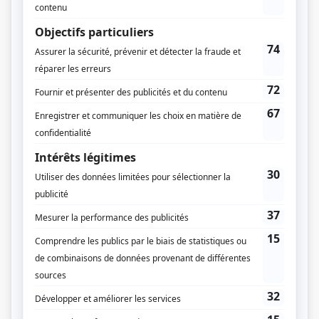
mystérieusement. Ayant trouvé un passage vers une autre dimension,
le groupe se retro...
Consulter
Clovis
Clovis commence son secondaire 5 et se demande comment il fera
pour s’en sortir indemne. Depuis que Fanny est revenue de Chine, sa vie
a pris une tournure inattendue. En couple avec Gabrielle, il ne sait plus
comment gérer la situation et rêve d’un guide de survie. Comme celui-
ci n...
Consulter
M'entends-tu?
Le quotidien, tout sauf ordinaire, de trois amies issues d’un milieu
défavorisé. Ensemble, Ada, Fabiola et Carolanne tentent de composer
avec leur réalité difficile, leur contexte familial conflictuel et leur