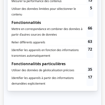
éducation insuffisante. Dénominateur commun des trois héroïnes, la
musique occupe un rôl...
Consulter
Conseils de famille
Le quotidien mouvementé de la famille Blondin-Dupuis, que l'amour
unit, mais que tout le reste divise. Clovis, 13 ans, est le plus jeune du
clan, mais le plus sage. Il observe les membres de sa famille: son père, sa
belle-mère, sa mère, ses sœurs, qui habitent l'appartement du haut, et la
mère de...
Consulter
Like-moi!
Like-moi est une comédie à sketchs qui illustre la quête frénétique et
hilarante de l'amour et du bonheur de la génération Y. Pas facile pour ces
jeunes adultes de vivre sous l'influence du Web, des blogues et des