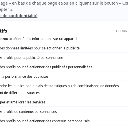
les autres. Entre les grands-parents qui veulent profiter tranquillement de leur ret
ent de s'émanciper, les conflits et les heurts sont nombreux… mais pas assez pour...
«
1
»
Page 1 de 1, 4 résultat(s)