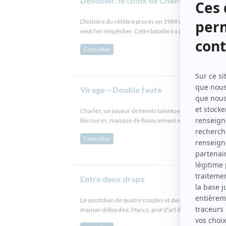
Désobéir: le choix de Chantale Daigle
L'histoire du célèbre procès en 1989 de Chantale Da
veut l'en empêcher. Cette bataille ira jusqu'à la Cour
Consulter
Virage – Double faute
Charles, un joueur de tennis talentueux, n’a jamais rée
blessures, manque de financement et troubles anxieu
Consulter
Entre deux draps
Le quotidien de quatre couples et deux colocs d'âges et
maman débordée, Marco, prof d'art dramatique en pleine