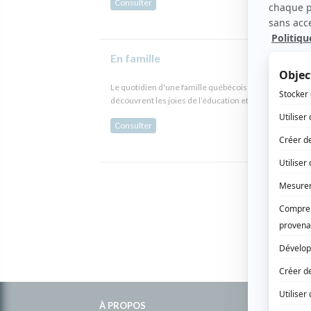
Consulter
En famille
Le quotidien d'une famille québécoise (presque) comme 
découvrent les joies de l’éducation et les ados qui rêv
Consulter
Informations
À PROPOS