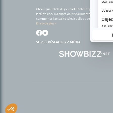
complémentaires
Chroniqueur télé du journal Le Soleil depuis 2001, Richa
la télévision» a d’abord oeuvré au magazine TV Hebdo de 
commenter l’actualité télévisuelle au 98,5.
En savoir plus »
SUR LE RÉSEAU BIZZ MÉDIA