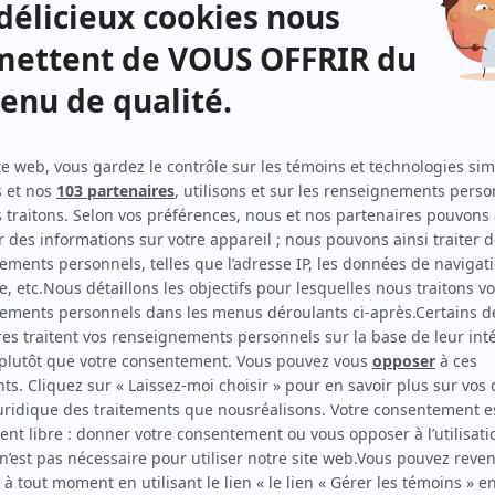
igle contre Jean-Guy Tremblay. Enceinte au moment de leur rupture, Chantale décide d
 suprême du Canada.
llement réussi à briller et vivote au 187e rang mondial. Continuant de consacrer sa vie
x.
Virage – Double faute
explore la quête qui pousse certains sportif...
 de milieux différents: le nouveau célibataire Thomas et son ami de longue date, l'en
 remise en question, et leur fille Florence, une véritable tornade; Lydia,...