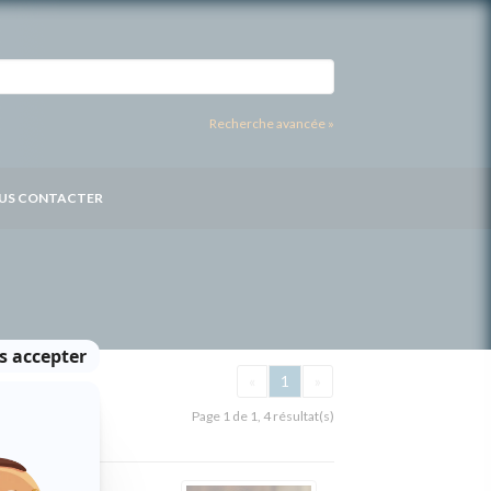
Recherche avancée »
US CONTACTER
«
1
»
Page 1 de 1, 4 résultat(s)