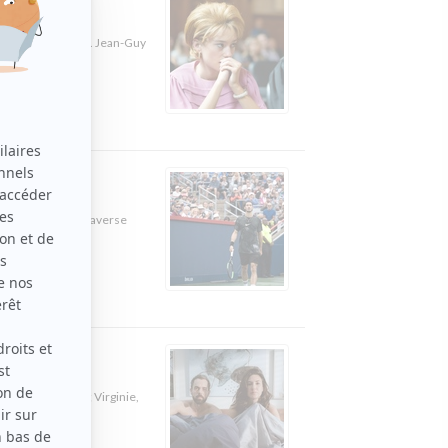
e se faire avorter. Jean-Guy
 à son sport, il traverse
vahissant Valère; Virginie,