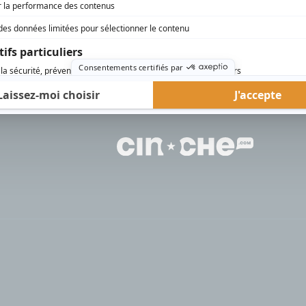
rd Therrien carbure à son petit écran. Celui qu’on surnomme parfois «l’encyclopédie 
1996 à 2001. Sa spécialité: la télé québécoise. On peut l’entendre régulièrement