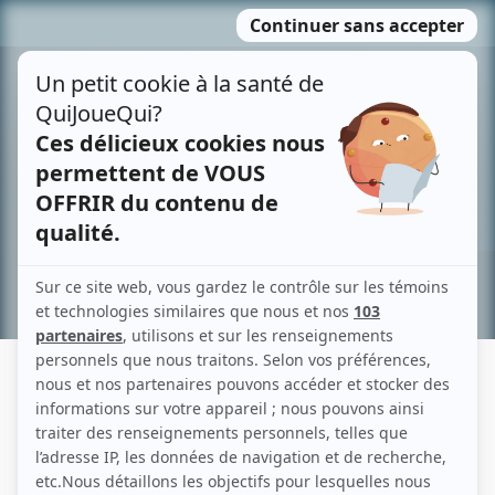
Passer
MENU
au
contenu
Recherche avancée »
ZOË LÉVESQUE
Liens
Fiche de Zoë Lévesque sur Showbizz.net