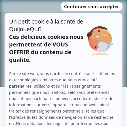
Passer
MENU
au
contenu
Recherche avancée »
YVON THIBOUTOT
Liens
Fiche de Yvon Thiboutot sur Showbizz.net