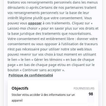
Personnages
Innocence
(
Dr Chouinard
)
Soif de vivre
(
M. Beauvallon
)
Le sorcier
(
Dr Télesphore Caron
)
Les grands procès: L'affaire de la petite Aurore
(
Dr Marois
)
4 et demi...
(
M. Gagnon
)
Montréal P.Q.
(
Zotique Bilodeau
)
Marilyn
(
Georges Ranger
)
D'amour et d'amitié
(
Pierre Blanchot
)
La clé des champs
(
Député
)
Entre chien et loup
(
Lazare Carignan
)
Tape-tambour
(
Voix de Monsieur Grosbleu
)
Les Anglais sont arrivés
(
Rôle inconnu
)
La Petite Patrie
(
Coco-la-guerre
)
Les Forges de Saint-Maurice
(
François Godard
)