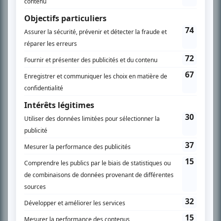
À PROPOS
Chroniqueur télé du journal Le Soleil depuis 2001, Richard Therrien carbure à
son petit écran. Celui qu’on surnomme parfois «l’encyclopédie de la
télévision» a d’abord oeuvré au magazine TV Hebdo de 1996 à 2001. Sa
spécialité: la télé québécoise. On peut l’entendre régulièrement commenter
l’actualité télévisuelle au 98,5.
En savoir plus »
SUR LE RÉSEAU BIZZ MÉDIA
PLAN DU SITE
Accueil
Liste des oeuvres
Liste des comédiens