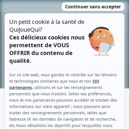
Passer
MENU
au
contenu
Recherche avancée »
YVETTE HARDY
Liens
Fiche de Yvette Hardy sur Showbizz.net