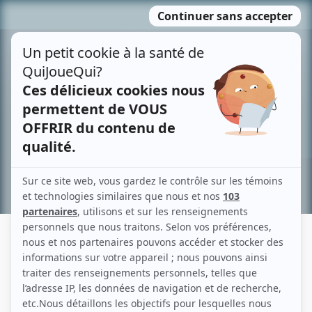
Passer
MENU
au
contenu
Recherche avancée »
YVES TURBIDE
Liens
Fiche de Yves Turbide sur Showbizz.net