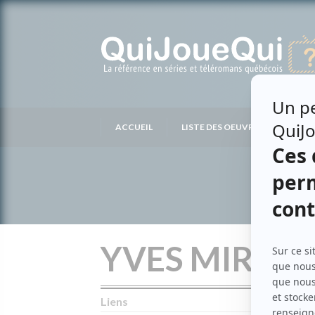
Passer
au
contenu
ACCUEIL
LISTE DES OEUVRES
LIS
YVES MIRAN
Liens