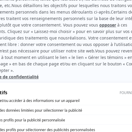
Le théâtre populaire: Peg de mon coeur
Auteur
rd Therrien carbure à son petit écran. Celui qu’on surnomme parfois «l’encyclopédie 
1996 à 2001. Sa spécialité: la télé québécoise. On peut l’entendre régulièrement