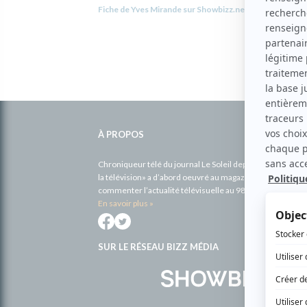
Fiche de Yves Mirande sur Showbizz.net
Informations
complémentaires
À PROPOS
Chroniqueur télé du journal Le Soleil depuis 2001, Richa
la télévision» a d’abord oeuvré au magazine TV Hebdo de 
commenter l’actualité télévisuelle au 98,5.
En savoir plus »
SUR LE RÉSEAU BIZZ MÉDIA