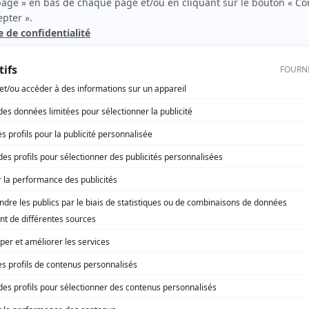
Les fourberies de Scapin
(
Scapin
)
La petite bonne femme en pain d'épice
(
Jacques
)
Avec un grand A: L'amour interdit
(
Bernard Brien
)
Le crime d'Ovide Plouffe
(
Bob
)
Poivre et sel
(
Pierrot Séguin
)
Le journal d'un curé de campagne
(
Le curé d'Ambrincourt
)
Boogie-woogie 47/48
(
Denis St-Cyr
)
Les gens de la ville
(
Junior
)
Scénario: La mémoire cassée
(
Marco
)
rd Therrien carbure à son petit écran. Celui qu’on surnomme parfois «l’encyclopédie 