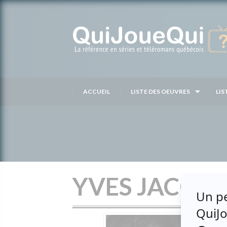
Passer
au
contenu
ACCUEIL
LISTE DES OEUVRES
LIS
YVES JACQU