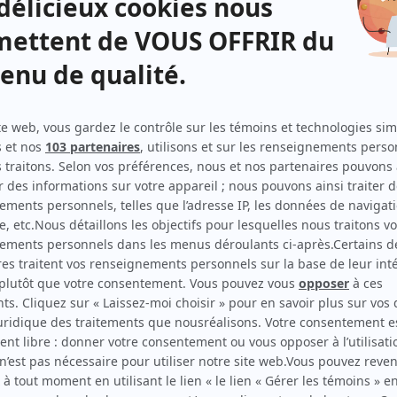
Paris Paris
(
Fabioli
)
Détective numéro un
(
)
Embrasse
(
Yves Saint Laurent
)
Le monde de Gabrielle Roy
(
Rénald
2025
)
La face cachée de la Lune
(
Philippe
)
C'est comme ça que je t'aime
(
Le Consigliere
2024
)
En tout cas
(
Jim
)
District 31
(
Jocelyn Dame
2019
-
2020
)
Mensonges
(
Martin Champagne
2015
)
René
(
Doris Lussier
)
Napoléon
(
Lucien Bonaparte
)
Ces enfants d'ailleurs – La suite
(
Jan Pawlowski
)
Belle époque
(
Augustin
)
Moi et l'autre... II
(
Gunther
)
Jalna
(
Jim Dayborn
)
Les grands procès: Fred Rose
(
Me Cohen
)
La petite vie
(
Popeye et Hughes Hyves
)