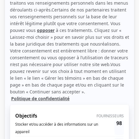
(Source: Cinoche.com/Sylvain Légaré)
Liens
Fiche de Yogane Lacombe sur Showbizz.net
Personnages
District 31
(
Femme qui embrasse
2019
)
30 vies
(
Jolène Racicot
2015
)