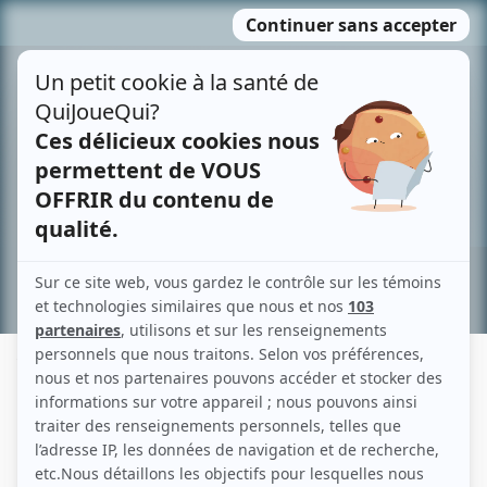
Passer
MENU
au
contenu
Recherche avancée »
YOGANE LACOMBE