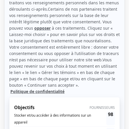
(Source: Agence artistique Diane Riel)
Liens
Fiche de Yardly Kavanagh sur Showbizz.net
Personnages
Lakay Nou
(
Célestine Prospère
)