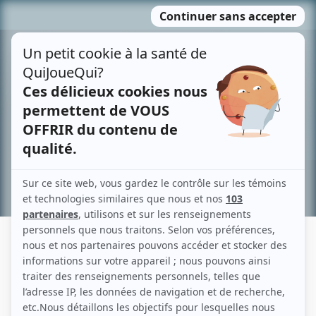
Passer
MENU
au
contenu
Recherche avancée »
YARDLY KAVANAGH