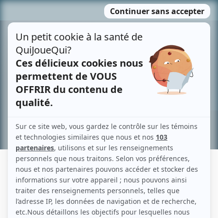
Passer
MENU
au
contenu
Recherche avancée »
YANNICK BERGERON
Liens
Fiche de Yannick Bergeron sur Showbizz.net