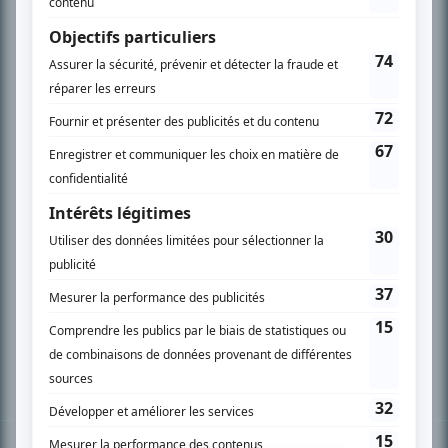
PLAN DU SITE
Accueil
Liste des oeuvres
Liste des comédiens
Recherche avancée
À propos
Nous contacter
Termes et conditions
Politique de confidentialité
Gestion du consentement