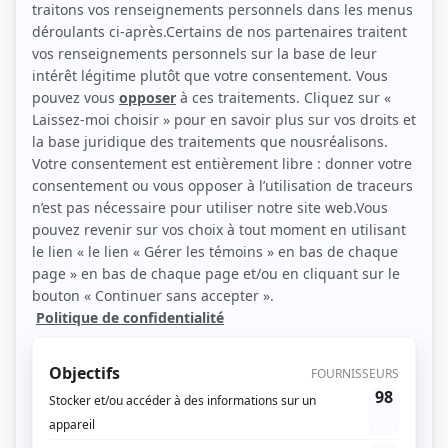
(Source: )
Liens
Fiche de Ximena Ferrer Olasa sur Showbizz.net
Personnages
Après le déluge
(
Mme Ramos-Batista
2023
)