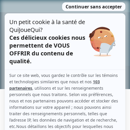
Passer
MENU
au
contenu
Recherche avancée »
XIMENA FERRER OLASA