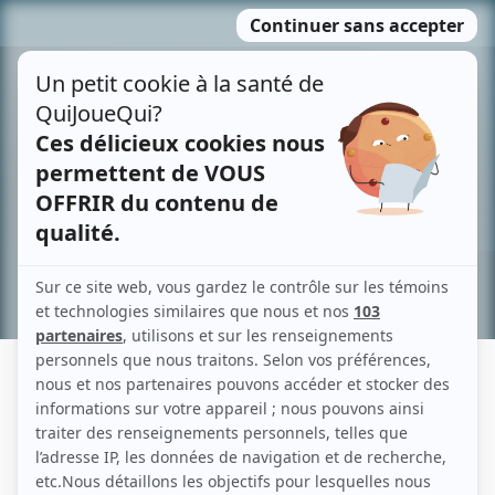
Passer
MENU
au
contenu
Recherche avancée »
XIAO SUN
Liens
Fiche de Xiao Sun sur Showbizz.net