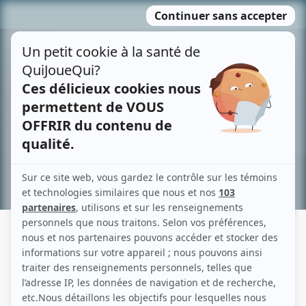
Passer
MENU
au
contenu
Recherche avancée »
WILLIAM DENONCOURT
Liens
Fiche de William Denoncourt sur Showbizz.net