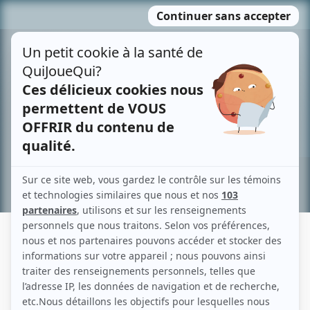
Passer
MENU
au
contenu
Recherche avancée »
VITO DEFILIPPO
Liens
Fiche de Vito DeFilippo sur Showbizz.net