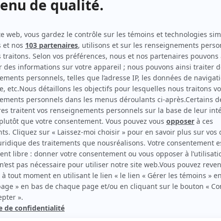
Comment devenir une légende
(
Le sorcier Jean-Merlin
)
Les pêcheurs
(
Vincent
2014
-
2016
)