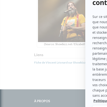
(Source: Showbizz.net / Elizabeth Lepage-Boily)
Liens
Fiche de Vincent Léonard sur Showbizz.net
Informations
complémentaires
À PROPOS