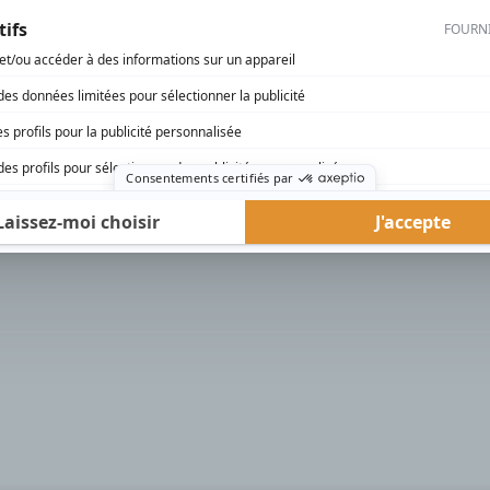
rd Therrien carbure à son petit écran. Celui qu’on surnomme parfois «l’encyclopédie 
1996 à 2001. Sa spécialité: la télé québécoise. On peut l’entendre régulièrement