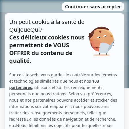
Passer
MENU
au
contenu
Recherche avancée »
VICTOR-MAURICIO PIZARRO
Liens
Fiche de Victor-Mauricio Pizarro sur Showbizz.net